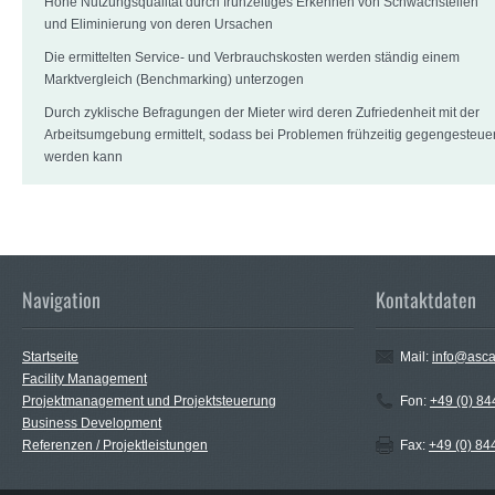
Hohe Nutzungsqualität durch frühzeitiges Erkennen von Schwachstellen
und Eliminierung von deren Ursachen
Die ermittelten Service- und Verbrauchskosten werden ständig einem
Marktvergleich (Benchmarking) unterzogen
Durch zyklische Befragungen der Mieter wird deren Zufriedenheit mit der
Arbeitsumgebung ermittelt, sodass bei Problemen frühzeitig gegengesteuer
werden kann
Navigation
Kontaktdaten
Startseite
Mail:
info@asc
Facility Management
Projektmanagement und Projektsteuerung
Fon:
+49 (0) 8
Business Development
Referenzen / Projektleistungen
Fax:
+49 (0) 8