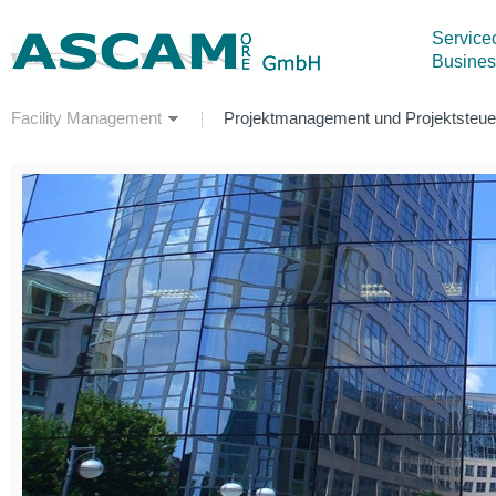
Servicec
Busines
Facility Management
Projektmanagement und Projektsteu